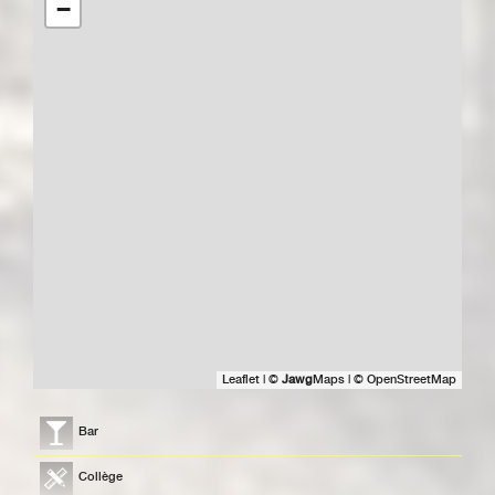
−
Leaflet
|
©
Jawg
Maps
|
© OpenStreetMap
Bar
Collège