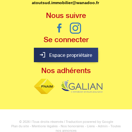
atoutsud.immobilier@wanadoo.fr
Nous
suivre
Se
connecter
Espace propriétaire
Nos
adhérents
© 2026 | Tous droits réservés | Traduction powered by Google
Plan du site
-
Mentions légales
-
Nos honoraires
-
Liens
-
Admin
-
Toutes
nos annonces