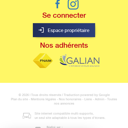
Se
connecter
Espace propriétaire
Nos
adhérents
© 2026 | Tous droits réservés | Traduction powered by Google
Plan du site
-
Mentions légales
-
Nos honoraires
-
Liens
-
Admin
-
Toutes
nos annonces
Site internet compatible multi-supports,
un seul site adaptable à tous les types d'écrans.