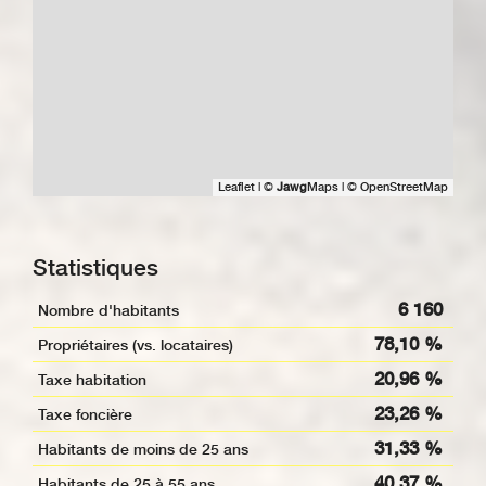
Leaflet
|
©
Jawg
Maps
|
© OpenStreetMap
Statistiques
6 160
Nombre d'habitants
78,10 %
Propriétaires (vs. locataires)
20,96 %
Taxe habitation
23,26 %
Taxe foncière
31,33 %
Habitants de moins de 25 ans
40,37 %
Habitants de 25 à 55 ans