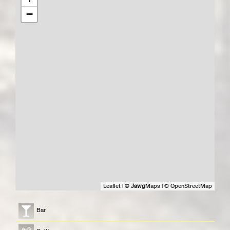
−
Leaflet
|
©
Jawg
Maps
|
© OpenStreetMap
Bar