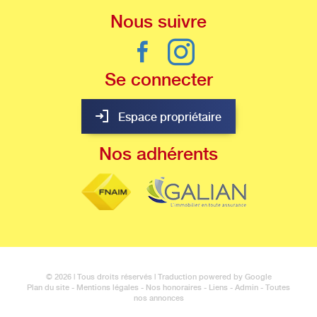
Nous
suivre
Se
connecter
Espace propriétaire
Nos
adhérents
© 2026 | Tous droits réservés | Traduction powered by Google
Plan du site
-
Mentions légales
-
Nos honoraires
-
Liens
-
Admin
-
Toutes
nos annonces