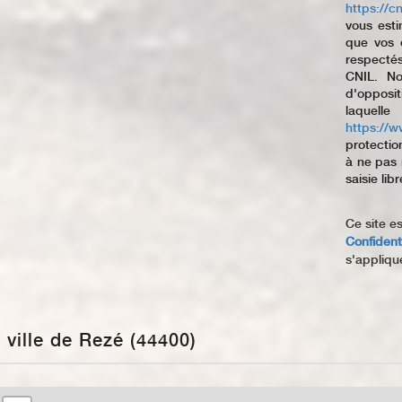
https://cni
vous esti
que vos d
respecté
CNIL. No
d'opposit
laquel
https://w
protectio
à ne pas 
saisie libr
Ce site e
Confidenti
s'appliqu
a ville de Rezé (44400)