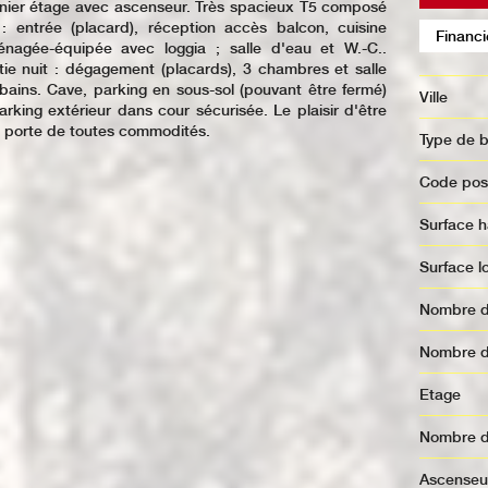
nier étage avec ascenseur. Très spacieux T5 composé
: entrée (placard), réception accès balcon, cuisine
Financi
nagée-équipée avec loggia ; salle d'eau et W.-C..
tie nuit : dégagement (placards), 3 chambres et salle
bains. Cave, parking en sous-sol (pouvant être fermé)
Ville
arking extérieur dans cour sécurisée. Le plaisir d'être
a porte de toutes commodités.
Type de 
Code pos
Surface 
Surface l
Nombre 
Nombre 
Etage
Nombre 
Ascenseu