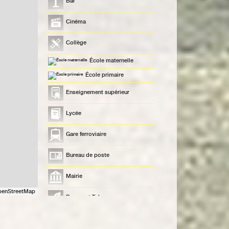
Bar
Cinéma
Collège
École maternelle
École primaire
Enseignement supérieur
Lycée
Gare ferroviaire
Bureau de poste
Mairie
penStreetMap
Presse et Tabac