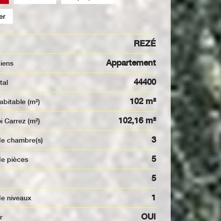
er
REZÉ
Appartement
biens
44400
tal
102 m²
habitable (m²)
102,16 m²
oi Carrez (m²)
3
de chambre(s)
5
de pièces
5
1
de niveaux
OUI
r