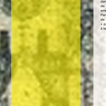
der
de 
amé
Par
de 
+ p
à l