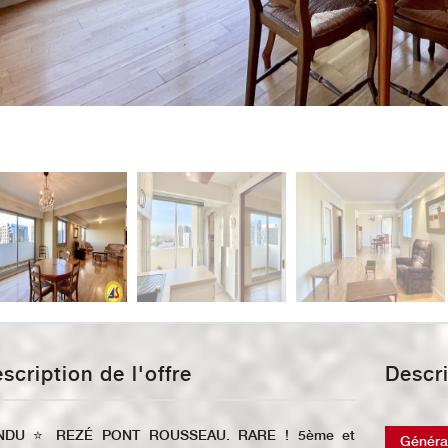
Description de l'offre
Descr
NDU ⭐️ REZÉ PONT ROUSSEAU. RARE ! 5ème et
Généra