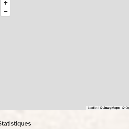
+
−
Leaflet
|
©
Jawg
Maps
|
© O
Statistiques