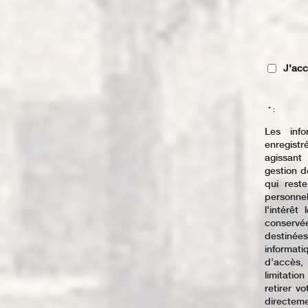
J'acc
* :
Les info
enregistr
agissant
gestion d
qui rest
personne
l'intérê
conservé
destinées
informat
d’accès, 
limitatio
retirer 
directem