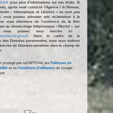
l.fr/fr
pour plus d’informations sur vos droits. Si
mez, après avoir contacté l'Agence / le Réseau,
roits « Informatique et Libertés » ne sont pas
s, vous pouvez adresser une réclamation à la
us vous informons de l’existence de la liste
ion au démarchage téléphonique « Bloctel », sur
le vous pouvez vous inscrire ici :
ww.bloctel.gouv.fr
. Dans le cadre de la
n des Données personnelles, nous vous invitons
inscrire de Données sensibles dans le champ de
e.
st protégé par reCAPTCHA, les
Politiques de
alité
et es
Conditions d'utilisation
de Google
ent.