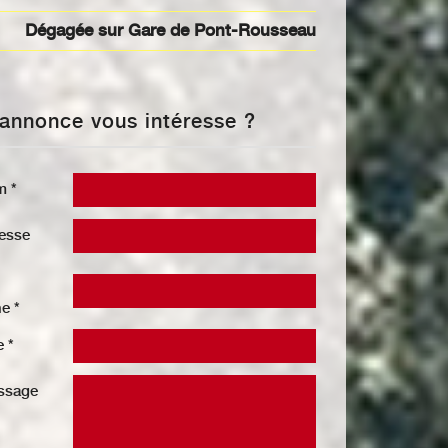
Dégagée sur Gare de Pont-Rousseau
e annonce vous intéresse ?
m *
resse
e *
e *
ssage