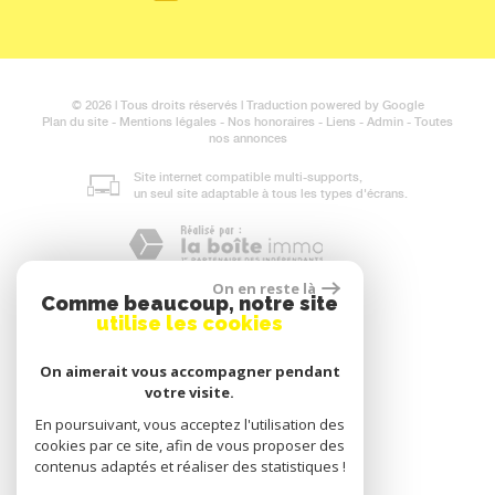
© 2026 | Tous droits réservés | Traduction powered by Google
Plan du site
-
Mentions légales
-
Nos honoraires
-
Liens
-
Admin
-
Toutes
nos annonces
Site internet compatible multi-supports,
un seul site adaptable à tous les types d'écrans.
On en reste là
Comme beaucoup, notre site
utilise les cookies
On aimerait vous accompagner pendant
votre visite.
En poursuivant, vous acceptez l'utilisation des
cookies par ce site, afin de vous proposer des
contenus adaptés et réaliser des statistiques !