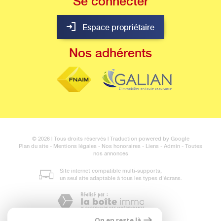
Se
connecter
Espace propriétaire
Nos
adhérents
© 2026 | Tous droits réservés | Traduction powered by Google
Plan du site
-
Mentions légales
-
Nos honoraires
-
Liens
-
Admin
-
Toutes
nos annonces
Site internet compatible multi-supports,
un seul site adaptable à tous les types d'écrans.
On en reste là