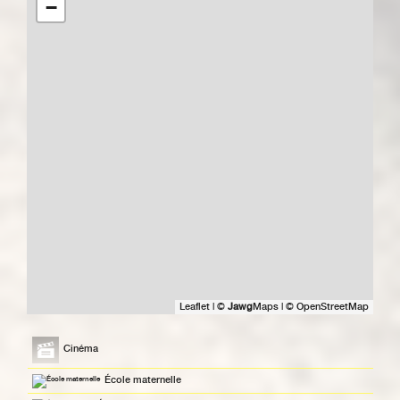
−
Leaflet
|
©
Jawg
Maps
|
© OpenStreetMap
Cinéma
École maternelle