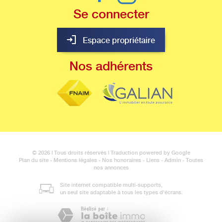
Se
connecter
Espace propriétaire
Nos
adhérents
© 2026 | Tous droits réservés | Traduction powered by Google
Plan du site
-
Mentions légales
-
Nos honoraires
-
Liens
-
Admin
-
Toutes
nos annonces
Site internet compatible multi-supports,
un seul site adaptable à tous les types d'écrans.