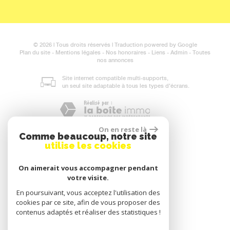
© 2026 | Tous droits réservés | Traduction powered by Google
Plan du site
-
Mentions légales
-
Nos honoraires
-
Liens
-
Admin
-
Toutes
nos annonces
Site internet compatible multi-supports,
un seul site adaptable à tous les types d'écrans.
On en reste là
Comme beaucoup, notre site
utilise les cookies
On aimerait vous accompagner pendant
votre visite.
En poursuivant, vous acceptez l'utilisation des
cookies par ce site, afin de vous proposer des
contenus adaptés et réaliser des statistiques !