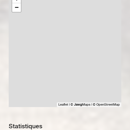
−
Leaflet
|
©
Jawg
Maps
|
© OpenStreetMap
Statistiques