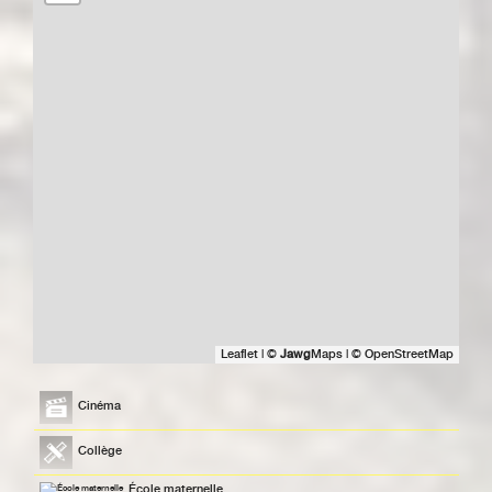
Leaflet
|
©
Jawg
Maps
|
© OpenStreetMap
Cinéma
Collège
École maternelle