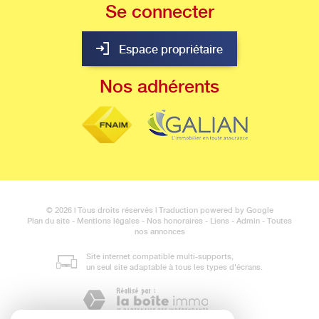
Se
connecter
Espace propriétaire
Nos
adhérents
© 2026 | Tous droits réservés | Traduction powered by Google
Plan du site
-
Mentions légales
-
Nos honoraires
-
Liens
-
Admin
-
Toutes
nos annonces
Site internet compatible multi-supports,
un seul site adaptable à tous les types d'écrans.