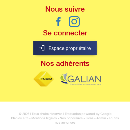
Nous
suivre
Se
connecter
Espace propriétaire
Nos
adhérents
© 2026 | Tous droits réservés | Traduction powered by Google
Plan du site
-
Mentions légales
-
Nos honoraires
-
Liens
-
Admin
-
Toutes
nos annonces