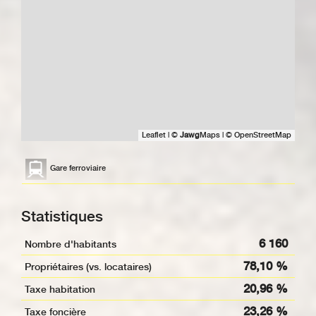
Leaflet
|
©
Jawg
Maps
|
© OpenStreetMap
Gare ferroviaire
Statistiques
6 160
Nombre d'habitants
78,10 %
Propriétaires (vs. locataires)
20,96 %
Taxe habitation
23,26 %
Taxe foncière