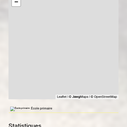
−
Leaflet
|
©
Jawg
Maps
|
© OpenStreetMap
École primaire
Statistiques