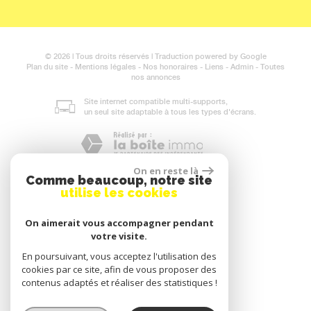
© 2026 | Tous droits réservés | Traduction powered by Google
Plan du site
-
Mentions légales
-
Nos honoraires
-
Liens
-
Admin
-
Toutes
nos annonces
Site internet compatible multi-supports,
un seul site adaptable à tous les types d'écrans.
On en reste là
Comme beaucoup, notre site
utilise les cookies
On aimerait vous accompagner pendant
votre visite.
En poursuivant, vous acceptez l'utilisation des
cookies par ce site, afin de vous proposer des
contenus adaptés et réaliser des statistiques !