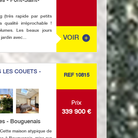
(très rapide par petits
 qualité irréprochable !
volumes. Les beaux jours
VOIR
jardin avec...
 LES COUETS -
REF 10815
Prix
339 900
€
es - Bouguenais
tte maison atypique de