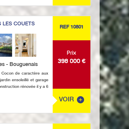
 LES COUETS
REF 10801
Prix
398 000
€
es - Bouguenais
ocon de caractère aux
jardin ensoleillé et garage
nstruction rénovée il y a 6
VOIR