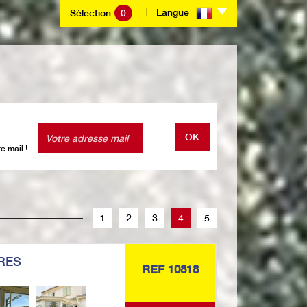
Langue
Sélection
0
OK
e mail !
1
2
3
4
5
RES
REF 10818