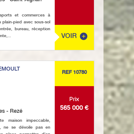
sports et commerces à
n plain-pied avec sous-sol
entrée, bureau, réception
VOIR
te,...
EMOULT
REF 10780
Prix
565 000
€
es - Rezé
e maison impeccable,
s, ne se dévoile pas en