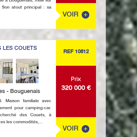
se à Bouguenais, mise sur
. Son atout principal : sa
VOIR
 LES COUETS
REF 10812
Prix
320 000
€
es - Bouguenais
Maison familiale avec
nnement pour camping-car.
echerché des Couets, à
es les commodités,...
VOIR