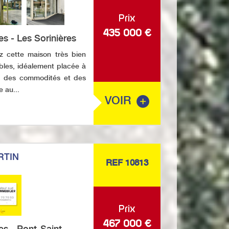
Prix
435 000
€
s - Les Sorinières
 cette maison très bien
bles, idéalement placée à
d des commodités et des
 au...
VOIR
RTIN
REF 10813
Prix
467 000
€
es - Pont-Saint-