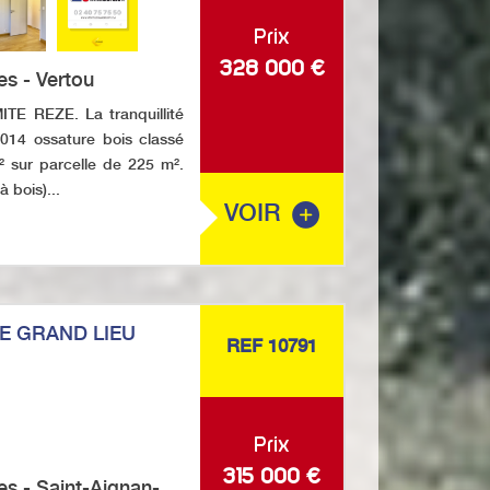
Prix
328 000
€
es - Vertou
E REZE. La tranquillité
2014 ossature bois classé
m² sur parcelle de 225 m².
 bois)...
VOIR
E GRAND LIEU
REF 10791
Prix
315 000
€
es - Saint-Aignan-