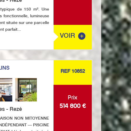
typique de 150 m². Une
s fonctionnelle, lumineuse
nt située sur une parcelle
 parfait...
VOIR
LINS
REF 10852
Prix
514 800
€
es - Rezé
MAISON NON MITOYENNE
INDÉPENDANT — PISCINE