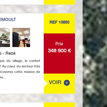
EMOULT
REF 10850
Prix
348 900
€
s - Rezé
e du village, le confort
! Au cœur du secteur très
écouvrez cette maison de
s...
VOIR