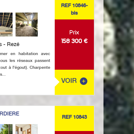
REF 10846-
bis
Prix
158 300
€
s - Rezé
mer en habitation avec
 tous les réseaux passent
 tout à l'égout). Charpente
...
VOIR
RDIERE
REF 10843