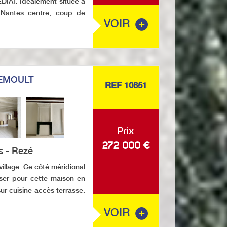
T. Idéalement située à
Nantes centre, coup de
VOIR
EMOULT
REF 10851
Prix
272 000
€
s - Rezé
llage. Ce côté méridional
oser pour cette maison en
sur cuisine accès terrasse.
..
VOIR