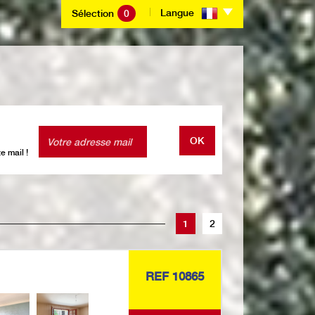
Langue
Sélection
0
OK
e mail !
1
2
REF 10865