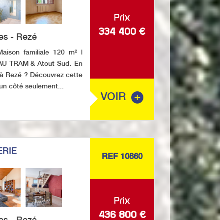
Prix
334 400
€
es - Rezé
son familiale 120 m² |
AU TRAM & Atout Sud. En
l à Rezé ? Découvrez cette
n côté seulement...
VOIR
ERIE
REF 10860
Prix
436 800
€
es - Rezé