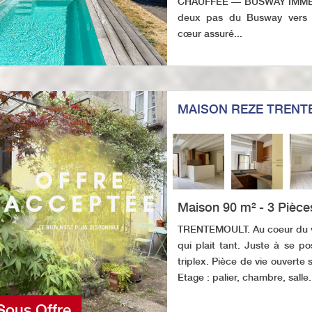
CHAUFFÉE — BUSWAY IMMÉDIA
deux pas du Busway vers 
cœur assuré...
MAISON REZE TRENT
Maison 90 m² - 3 Pièce
TRENTEMOULT. Au coeur du vi
qui plait tant. Juste à se p
triplex. Pièce de vie ouverte 
Etage : palier, chambre, salle.
Sous Offre