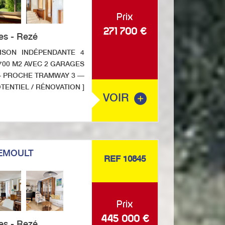
Prix
271 700
€
es - Rezé
ISON INDÉPENDANTE 4
700 M2 AVEC 2 GARAGES
— PROCHE TRAMWAY 3 —
ENTIEL / RÉNOVATION ]
VOIR
EMOULT
REF 10845
Prix
445 000
€
es - Rezé