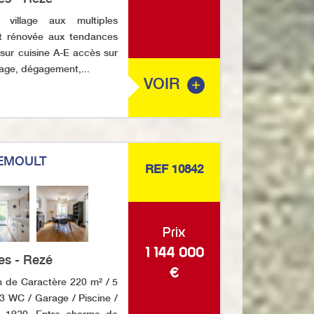
illage aux multiples
nt rénovée aux tendances
 sur cuisine A-E accès sur
tage, dégagement,...
VOIR
EMOULT
REF 10842
Prix
1 144 000
es - Rezé
€
de Caractère 220 m² / 5
3 WC / Garage / Piscine /