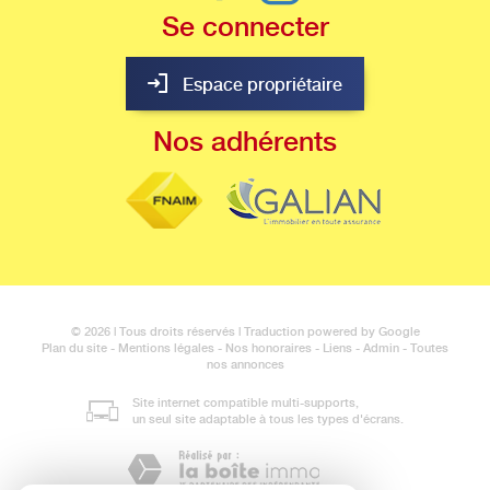
Se
connecter
Espace propriétaire
Nos
adhérents
© 2026 | Tous droits réservés | Traduction powered by Google
Plan du site
-
Mentions légales
-
Nos honoraires
-
Liens
-
Admin
-
Toutes
nos annonces
Site internet compatible multi-supports,
un seul site adaptable à tous les types d'écrans.