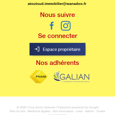
atoutsud.immobilier@wanadoo.fr
nous
suivre
se
connecter
Espace propriétaire
nos
adhérents
© 2026 | Tous droits réservés | Traduction powered by Google
Plan du site
-
Mentions légales
-
Nos honoraires
-
Liens
-
Admin
-
Toutes