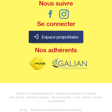
Nous
suivre
Se
connecter
Espace propriétaire
Nos
adhérents
© 2026 | Tous droits réservés | Traduction powered by Google
Plan du site
-
Mentions légales
-
Nos honoraires
-
Liens
-
Admin
-
Toutes
nos annonces
Site internet compatible multi-supports,