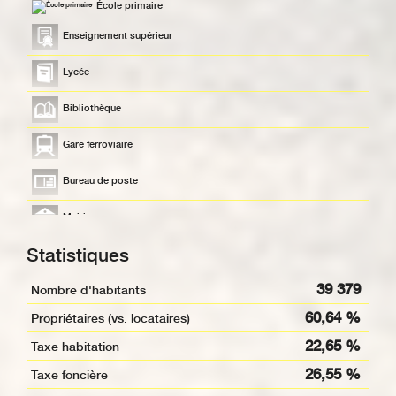
École primaire
Enseignement supérieur
Lycée
Bibliothèque
Gare ferroviaire
Bureau de poste
Mairie
Statistiques
Presse et Tabac
39 379
Nombre d'habitants
60,64 %
Propriétaires (vs. locataires)
22,65 %
Taxe habitation
26,55 %
Taxe foncière