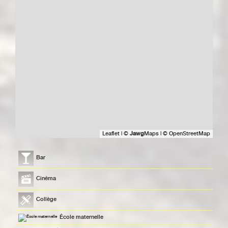
Leaflet
|
©
Jawg
Maps
|
© OpenStreetMap
Bar
Cinéma
Collège
École maternelle