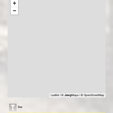
+
−
Leaflet
|
©
Jawg
Maps
|
© OpenStreetMap
Bar