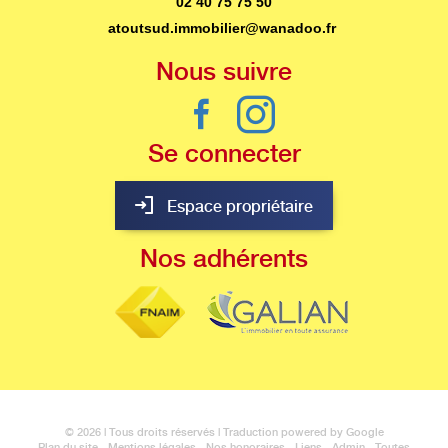
02 40 75 75 50
atoutsud.immobilier@wanadoo.fr
Nous
suivre
Se
connecter
Espace propriétaire
Nos
adhérents
© 2026 | Tous droits réservés | Traduction powered by Google
Plan du site
-
Mentions légales
-
Nos honoraires
-
Liens
-
Admin
-
Toutes