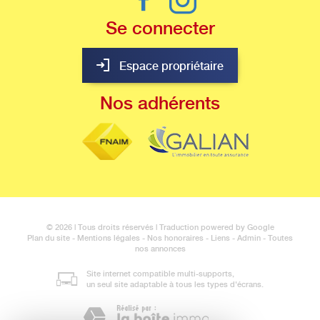
Se
connecter
Espace propriétaire
Nos
adhérents
© 2026 | Tous droits réservés | Traduction powered by Google
Plan du site
-
Mentions légales
-
Nos honoraires
-
Liens
-
Admin
-
Toutes
nos annonces
Site internet compatible multi-supports,
un seul site adaptable à tous les types d'écrans.