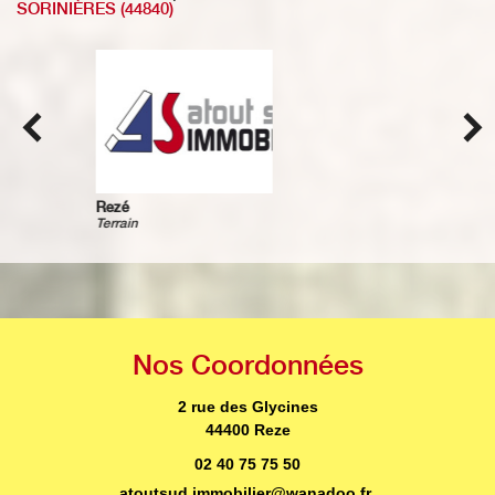
SORINIÈRES (44840)
Saint-Philbert-de-Grand-
Maison
Lieu
Nos
Coordonnées
2 rue des Glycines
44400 Reze
02 40 75 75 50
atoutsud.immobilier@wanadoo.fr