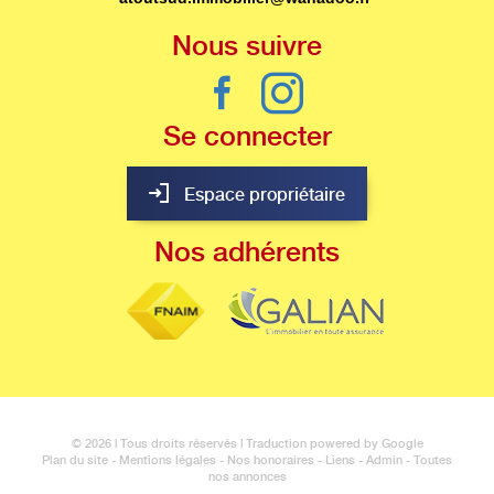
Nous
suivre
Se
connecter
Espace propriétaire
Nos
adhérents
© 2026 | Tous droits réservés | Traduction powered by Google
Plan du site
-
Mentions légales
-
Nos honoraires
-
Liens
-
Admin
-
Toutes
nos annonces