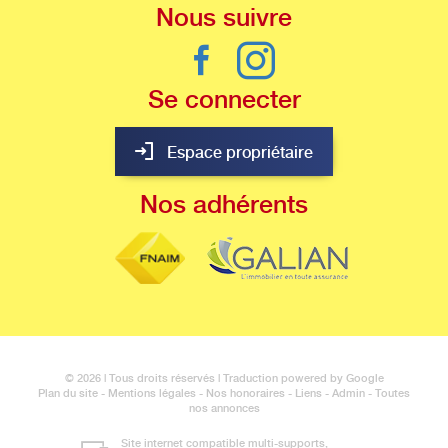
Nous
suivre
Se
connecter
Espace propriétaire
Nos
adhérents
© 2026 | Tous droits réservés | Traduction powered by Google
Plan du site
-
Mentions légales
-
Nos honoraires
-
Liens
-
Admin
-
Toutes
nos annonces
Site internet compatible multi-supports,