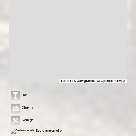
Leaflet
|
©
Jawg
Maps
|
© OpenStreetMap
Bar
Cinéma
Collège
École maternelle